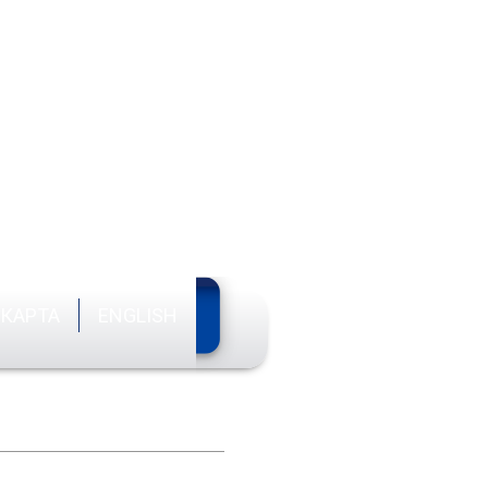
анальные измерительные
Разработка электроники
Вопросы и ответы
ры
заказ
КАРТА
ENGLISH
каты
Реквизиты