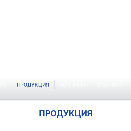
Многоканальные измерительные
Многок
отко о главном
Система качества
системы
прибо
МЕ
ПРОДУКЦИЯ
КОНТАКТЫ
ССЫЛКИ
обенности аппаратуры
Лицензии и сертифи
ПРОДУКЦИЯ