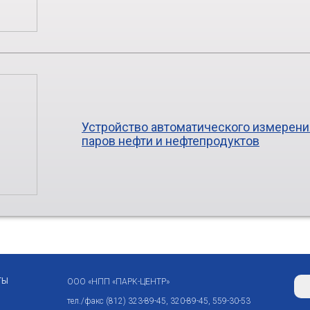
Устройство автоматического измерен
паров нефти и нефтепродуктов
ТЫ
ООО «НПП «ПАРК-ЦЕНТР»
тел./факс (812) 323-89-45, 320-89-45, 559-30-53